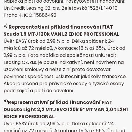
Nabídka platí do odvolání.
Poskytovatel financování:
UniCredit Leasing CZ, a.s., Želetavská 1525/1, 140 10
Praha 4, IČO: 15886492
c)
Reprezentativní příklad financování FIAT
Scudo 1,5 MTJ 120k VAN L2 EDICE PROFESSIONAL
Úvěr EASY úrok od 2,99 % p. a. Délka splácení: 24
měsíců až 72 měsíců. Akontace: 15 % až 65%. Úrok od
2,99 % p.a.
Tato nabídka od společnosti UniCredit
Leasing CZ, a.s. je pouze indikativní, není návrhem na
uzavření smlouvy a nelze z ní proto dovozovat
povinnost společnosti uskutečnit jakékoliv transakce.
Akce je určena pro právnické osoby a fyzické osoby
podnikající a platí do odvolání.
d)
Reprezentativní příklad financování FIAT
Ducato Light 2,2 MTJ EVO 120k 6°MT VAN 3,0 t L2H1
EDICE PROFESSIONAL
Úvěr EASY úrok od 2,99 % p. a. Délka splácení: 24
měsíců až 72 měsíců. Akontace: 15 % až 65%. Úrok od