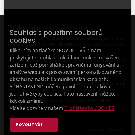
Zákonné oznámení
Souhlas s použitím souborů
cookies
* Hodnoty podle NEDC: Kombinovaná spotřeba paliva (l/100
km) podle směrnice 80/1268/EHS a kombinované emise CO
2
Kliknutím na tlačítko "POVOLIT VŠE" nám
(g/km).
poskytujete souhlas k ukládání cookies na vašem
** Hodnoty podle WLTP: kombinovaná spotřeba paliva (l/100
zařízení, což pomáhá ke správnému fungování a
km), kombinovaná spotřeba energie (kWh elektřiny/100 km),
analýze webu a k poskytování personalizovaného
kombinovaný elektrický dojezd (km); Emise CO
(vážené)
2
(kombinované) (g/km). Nový postup WLTP poskytuje
obsahu na našich komunikačních kanálech.
realističtější hodnoty pro porovnání spotřeby paliva a emisí
V "NASTAVENÍ" můžete povolit nebo blokovat
CO
různých modelů, protože byl navržen tak, aby lépe
2
jednotlivé typy cookies. Toto nastavení můžete
odrážel skutečné jízdní chování a zohledňoval specifické
kdykoli změnit.
vlastnosti jednotlivých modelů a verzí včetně volitelné
výbavy.
Více se dozvíte v našem
Prohlášení o COOKIES
.
POVOLIT VŠE
Copyright © 2023 F
Nastavení cookies
Automobil Import s.r.o.