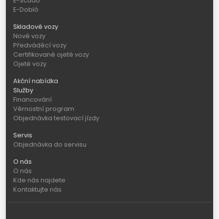
E-Scudo
E-Doblò
Skladové vozy
Nové vozy
Předváděcí vozy
Certifikované ojeté vozy
Ojeté vozy
Akční nabídka
Služby
Financování
Věrnostní program
Objednávka testovací jízdy
Servis
Objednávka do servisu
O nás
O nás
Kde nás najdete
Kontaktujte nás