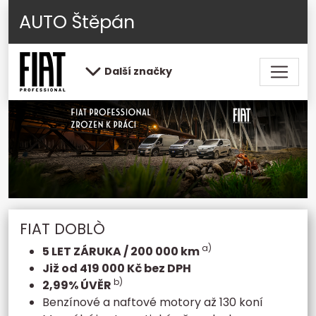
AUTO Štěpán
Další značky
FIAT DOBLÒ
a)
5 LET ZÁRUKA / 200 000 km
Již od 419 000 Kč bez DPH
b)
2,99% ÚVĚR
Benzínové a naftové motory až 130 koní