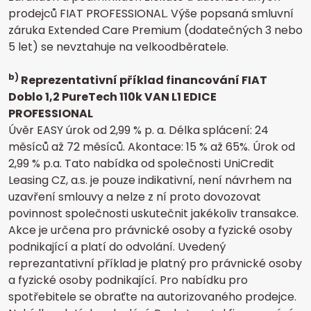
prodejců FIAT PROFESSIONAL. Výše popsaná smluvní
záruka Extended Care Premium (dodatečných 3 nebo
5 let) se nevztahuje na velkoodběratele.
b)
Reprezentativní příklad financování FIAT
Doblo 1,2 PureTech 110k VAN L1 EDICE
PROFESSIONAL
Úvěr EASY úrok od 2,99 % p. a. Délka splácení: 24
měsíců až 72 měsíců. Akontace: 15 % až 65%. Úrok od
2,99 % p.a.
Tato nabídka od společnosti UniCredit
Leasing CZ, a.s. je pouze indikativní, není návrhem na
uzavření smlouvy a nelze z ní proto dovozovat
povinnost společnosti uskutečnit jakékoliv transakce.
Akce je určena pro právnické osoby a fyzické osoby
podnikající a platí do odvolání.
Uvedený
reprezantativní příklad je platný pro právnické osoby
a fyzické osoby podnikající. Pro nabídku pro
spotřebitele se obraťte na autorizovaného prodejce.