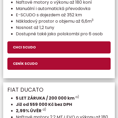
Naftové motory o výkonu až 180 koní
Manuální i automatická převodovka
E-SCUDO s dojezdem až 352 km
3
Nákladový prostor o objemu až 6,6m
Nosnost až 1,2 tuny
Dostupné také jako polokombi pro 6 osob
CHCI SCUDO
CENÍK SCUDO
FIAT DUCATO
a)
5 LET ZÁRUKA / 200 000 km
Již od 559 000 Kč bez DPH
d)
2,99% ÚVĚR
Naftové motory 2.2 MTJ EVO o výkonu až 180