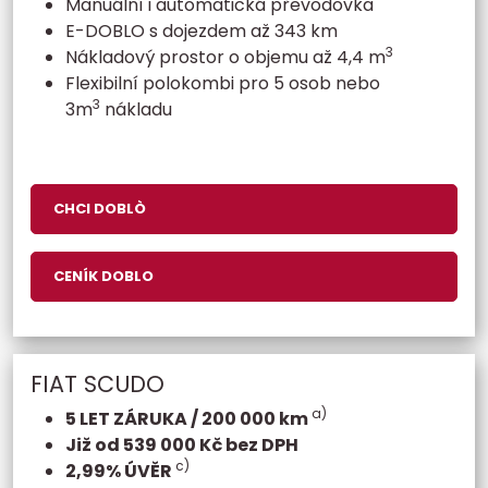
Manuální i automatická převodovka
E-DOBLO s dojezdem až 343 km
3
Nákladový prostor o objemu až 4,4 m
Flexibilní polokombi pro 5 osob nebo
3
3m
nákladu
CHCI DOBLÒ
CENÍK DOBLO
FIAT SCUDO
a)
5 LET ZÁRUKA / 200 000 km
Již od 539 000 Kč bez DPH
c)
2,99% ÚVĚR