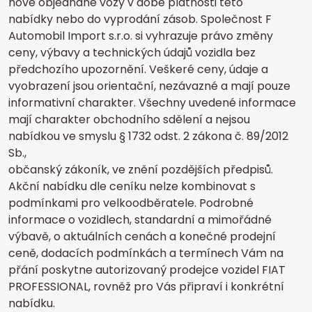
nově objednané vozy v době platnosti této
nabídky nebo do vyprodání zásob. Společnost F
Automobil Import s.r.o. si vyhrazuje právo změny
ceny, výbavy a technických údajů vozidla bez
předchozího upozornění. Veškeré ceny, údaje a
vyobrazení jsou orientační, nezávazné a mají pouze
informativní charakter. Všechny uvedené informace
mají charakter obchodního sdělení a nejsou
nabídkou ve smyslu § 1732 odst. 2 zákona č. 89/2012
Sb.,
občanský zákoník, ve znění pozdějších předpisů.
Akční nabídku dle ceníku nelze kombinovat s
podmínkami pro velkoodběratele. Podrobné
informace o vozidlech, standardní a mimořádné
výbavě, o aktuálních cenách a konečné prodejní
ceně, dodacích podmínkách a termínech Vám na
přání poskytne autorizovaný prodejce vozidel FIAT
PROFESSIONAL, rovněž pro Vás připraví i konkrétní
nabídku.