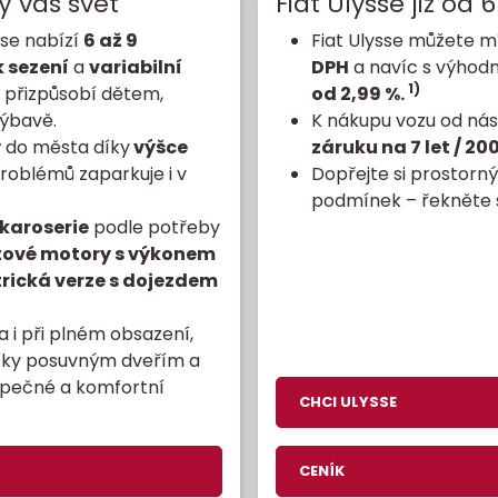
ý váš svět
Fiat Ulysse již od
sse nabízí
6 až 9
Fiat Ulysse můžete mít
 sezení
a
variabilní
DPH
a navíc s výho
1)
o přizpůsobí dětem,
od 2,99 %.
výbavě.
K nákupu vozu od nás
ý do města díky
výšce
záruku na 7 let / 2
problémů zaparkuje i v
Dopřejte si prostorn
podmínek – řekněte s
 karoserie
podle potřeby
tové motory s výkonem
trická verze s dojezdem
a i při plném obsazení,
íky posuvným dveřím a
pečné a komfortní
CHCI ULYSSE
CENÍK