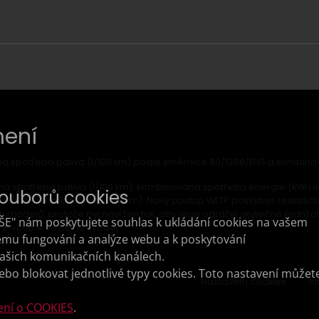
ení
á spotřeba paliva (l/100 km) podle směrnice 80/1268/EHS a kombin
á spotřeba paliva (l/100 km), kombinovaná spotřeba energie (kWh e
souborů cookies
ážené) (kombinované) (g/km). Nový postup WLTP poskytuje realističt
h modelů, protože byl navržen tak, aby lépe odrážel skutečné jízdní 
VŠE" nám poskytujete souhlas k ukládání cookies na vašem
zí včetně volitelné výbavy.
ému fungování a analýze webu a k poskytování
ašich komunikačních kanálech.
bo blokovat jednotlivé typy cookies. Toto nastavení můžet
t s.r.o. Všechna práva
Nastavení cookies
I
ení o COOKIES
.