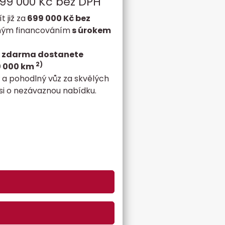
 699 000 Kč bez DPH
 již za
699 000 Kč bez
dným financováním
s úrokem
zdarma dostanete
2)
00 000 km
ý a pohodlný vůz za skvělých
i o nezávaznou nabídku.