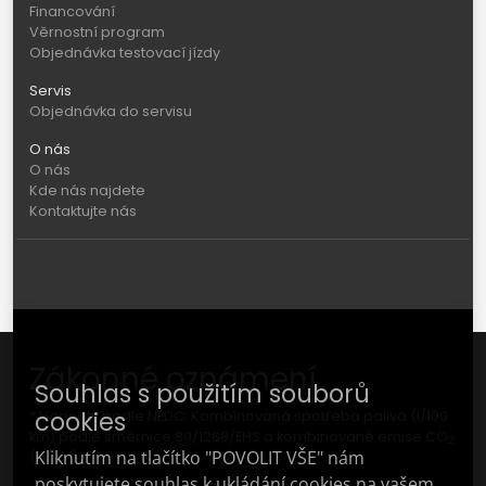
Financování
Věrnostní program
Objednávka testovací jízdy
Servis
Objednávka do servisu
O nás
O nás
Kde nás najdete
Kontaktujte nás
Zákonné oznámení
Souhlas s použitím souborů
cookies
* Hodnoty podle NEDC: Kombinovaná spotřeba paliva (l/100
km) podle směrnice 80/1268/EHS a kombinované emise CO
2
Kliknutím na tlačítko "POVOLIT VŠE" nám
(g/km).
poskytujete souhlas k ukládání cookies na vašem