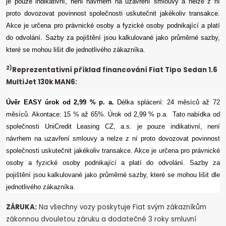
je pouze indikativní, není návrhem na uzavření smlouvy a nelze z ní
proto dovozovat povinnost společnosti uskutečnit jakékoliv transakce.
Akce je určena pro právnické osoby a fyzické osoby podnikající a platí
do odvolání.
Sazby za pojištění jsou kalkulované jako průměrné sazby,
které se mohou lišit dle jednotlivého zákazníka.
2)
Reprezentativní příklad financování Fiat Tipo Sedan 1.6
MultiJet 130k MAN6:
Úvěr EASY úrok od 2,99 % p. a.
Délka splácení: 24 měsíců až 72
měsíců.
Akontace: 15 % až 65%.
Úrok od 2,99 % p.a.
Tato nabídka od
společnosti UniCredit Leasing CZ, a.s. je pouze indikativní, není
návrhem na uzavření smlouvy a nelze z ní proto dovozovat povinnost
společnosti uskutečnit jakékoliv transakce.
Akce je určena pro právnické
osoby a fyzické osoby podnikající a platí do odvolání.
Sazby za
pojištění jsou kalkulované jako průměrné sazby, které se mohou lišit dle
jednotlivého zákazníka.
ZÁRUKA:
Na všechny vozy poskytuje Fiat svým zákazníkům
zákonnou dvouletou záruku a dodatečné 3 roky smluvní