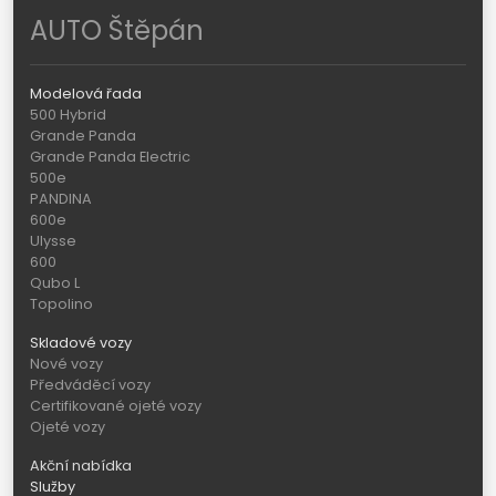
AUTO Štěpán
Modelová řada
500 Hybrid
Grande Panda
Grande Panda Electric
500e
PANDINA
600e
Ulysse
600
Qubo L
Topolino
Skladové vozy
Nové vozy
Předváděcí vozy
Certifikované ojeté vozy
Ojeté vozy
Akční nabídka
Služby