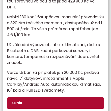
tou správnou volbou, a to již od 429 900 Kč vč.
DPH.
Nabízí 130 koní, 6stupňovou manuální převodovku
a 320 Nm točivého momentu, dostupného už od 1
500 ot./min. To vše s průměrnou spotřebou jen
4,6 l/100 km.
Už základní výbava obsahuje: klimatizaci, rádio s
Bluetooth a DAB, zadní parkovací senzory i
kameru, tempomat a rozpoznávání dopravních
značek.
Verze Urban za příplatek jen 20 000 Kč přidává
navíc: 7" dotykový infotainment s Apple
CarPlay/Android Auto, automatickou klimatizaci,
16" kola či Full LED světlomety.
CENÍK