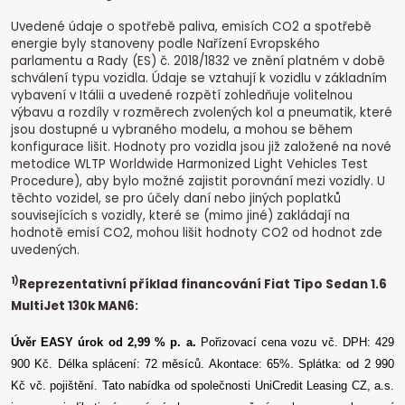
Uvedené údaje o spotřebě paliva, emisích CO2 a spotřebě
energie byly stanoveny podle Nařízení Evropského
parlamentu a Rady (ES) č. 2018/1832 ve znění platném v době
schválení typu vozidla. Údaje se vztahují k vozidlu v základním
vybavení v Itálii a uvedené rozpětí zohledňuje volitelnou
výbavu a rozdíly v rozměrech zvolených kol a pneumatik, které
jsou dostupné u vybraného modelu, a mohou se během
konfigurace lišit. Hodnoty pro vozidla jsou již založené na nové
metodice WLTP Worldwide Harmonized Light Vehicles Test
Procedure), aby bylo možné zajistit porovnání mezi vozidly. U
těchto vozidel, se pro účely daní nebo jiných poplatků
souvisejících s vozidly, které se (mimo jiné) zakládají na
hodnotě emisí CO2, mohou lišit hodnoty CO2 od hodnot zde
uvedených.
1)
Reprezentativní příklad financování Fiat Tipo Sedan 1.6
MultiJet 130k MAN6:
Úvěr EASY úrok od 2,99 % p. a.
Pořizovací cena vozu vč. DPH: 429
900 Kč.
Délka splácení: 72 měsíců.
Akontace: 65%.
Splátka: od 2 990
Kč vč. pojištění.
Tato nabídka od společnosti UniCredit Leasing CZ, a.s.