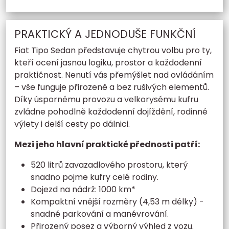
PRAKTICKÝ A JEDNODUŠE FUNKČNÍ
Fiat Tipo Sedan představuje chytrou volbu pro ty,
kteří ocení jasnou logiku, prostor a každodenní
praktičnost. Nenutí vás přemýšlet nad ovládáním
– vše funguje přirozeně a bez rušivých elementů.
Díky úspornému provozu a velkorysému kufru
zvládne pohodlně každodenní dojíždění, rodinné
výlety i delší cesty po dálnici.
Mezi jeho hlavní praktické přednosti patří:
520 litrů zavazadlového prostoru, který
snadno pojme kufry celé rodiny.
Dojezd na nádrž: 1000 km*
Kompaktní vnější rozměry (4,53 m délky) -
snadné parkování a manévrování.
Přirozený posez a výborný výhled z vozu.