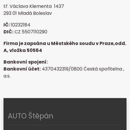
tř. Václava Klementa 1437
293 01 Mladá Boleslav
IČ:
10232184
DIČ:
CZ 5507110290
Firma je zapsána u Městského soudu v Praze,odd.
A, vložka 50564
Bankovní spojení:
Bankovní účet:
4370432319/0800 Česká spořitelna ,
a.s.
AUTO Štěpán