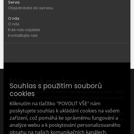
Servis
Objednávka do servisu
O nás
O nás
Kde nás najdete
Kontaktujte nás
Zákonné oznámení
Souhlas s použitím souborů
cookies
* Hodnoty podle NEDC: Kombinovaná spotřeba paliva (l/100
km) podle směrnice 80/1268/EHS a kombinované emise CO
2
Kliknutím na tlačítko "POVOLIT VŠE" nám
(g/km).
poskytujete souhlas k ukládání cookies na vašem
** Hodnoty podle WLTP: kombinovaná spotřeba paliva (l/100
zařízení, což pomáhá ke správnému fungování a
km), kombinovaná spotřeba energie (kWh elektřiny/100 km),
analýze webu a k poskytování personalizovaného
kombinovaný elektrický dojezd (km); Emise CO
(vážené)
2
(kombinované) (g/km). Nový postup WLTP poskytuje
obsahu na našich komunikačních kanálech.