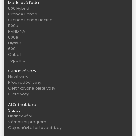
Modelová řada
500 Hybrid
Grande Panda
Grande Panda Electric
500e
PANDINA
600e
Ulysse
600
Qubo L
Topolino
Skladové vozy
Nové vozy
Předváděcí vozy
Certifikované ojeté vozy
Ojeté vozy
Akční nabídka
Služby
Financování
Věrnostní program
Objednávka testovací jízdy