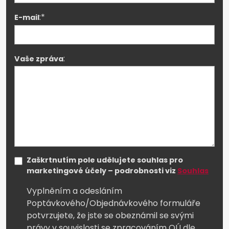
:*
E-mail
:
Vaše zpráva
Zaškrtnutím pole udělujete souhlas pro
marketingové účely – podrobnosti viz
Souhlas
Vyplněním a odesláním
Poptávkového/Objednávkového formuláře
potvrzujete, že jste se obeznámil se svými
právy v souvislosti se zpracováním OÚ dle