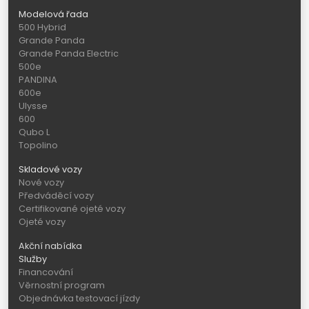
Modelová řada
500 Hybrid
Grande Panda
Grande Panda Electric
500e
PANDINA
600e
Ulysse
600
Qubo L
Topolino
Skladové vozy
Nové vozy
Předváděcí vozy
Certifikované ojeté vozy
Ojeté vozy
Akční nabídka
Služby
Financování
Věrnostní program
Objednávka testovací jízdy