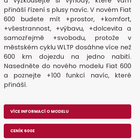
a vyzkoušejte si výhody, které vám
přináší řízení s plusy navíc. V novém Fiat
600 budete mít +prostor, +komfort,
+všestrannost, +výbavu, +dolcevita a
samozřejmě +svobodu, protože v
městském cyklu WLTP dosáhne více než
600 km dojezdu na jedno nabití.
Nasedněte do nového modelu Fiat 600
a poznejte +100 funkcí navíc, které
přináší.
VÍCE INFORMACÍ O MODELU
CENÍK 600E