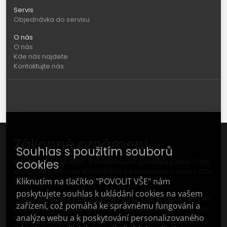
Servis
Objednávka do servisu
O nás
O nás
Kde nás najdete
Kontaktujte nás
Zákonné oznámení
Souhlas s použitím souborů
cookies
* Hodnoty podle NEDC: Kombinovaná spotřeba paliva (l/100
km) podle směrnice 80/1268/EHS a kombinované emise CO
2
Kliknutím na tlačítko "POVOLIT VŠE" nám
(g/km).
poskytujete souhlas k ukládání cookies na vašem
** Hodnoty podle WLTP: kombinovaná spotřeba paliva (l/100
zařízení, což pomáhá ke správnému fungování a
km), kombinovaná spotřeba energie (kWh elektřiny/100 km),
analýze webu a k poskytování personalizovaného
kombinovaný elektrický dojezd (km); Emise CO
(vážené)
2