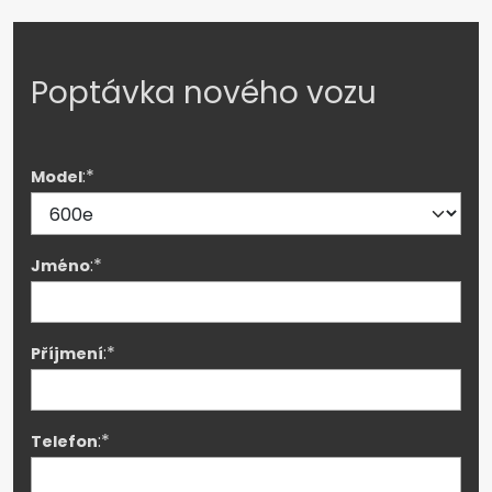
Poptávka nového vozu
:*
Model
:*
Jméno
:*
Příjmení
:*
Telefon