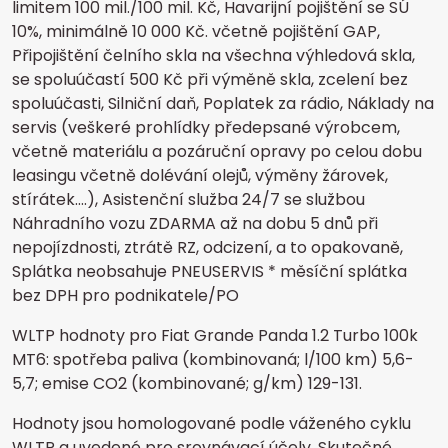
limitem 100 mil./100 mil. Kč, Havarijní pojištění se SÚ
10%, minimálně 10 000 Kč. včetně pojištění GAP,
Připojištění čelního skla na všechna výhledová skla,
se spoluúčastí 500 Kč při výměně skla, zcelení bez
spoluúčasti, Silniční daň, Poplatek za rádio, Náklady na
servis (veškeré prohlídky předepsané výrobcem,
včetně materiálu a pozáruční opravy po celou dobu
leasingu včetně dolévání olejů, výměny žárovek,
stírátek….), Asistenční služba 24/7 se službou
Náhradního vozu ZDARMA až na dobu 5 dnů při
nepojízdnosti, ztrátě RZ, odcizení, a to opakovaně,
Splátka neobsahuje PNEUSERVIS * měsíční splátka
bez DPH pro podnikatele/PO
WLTP hodnoty pro Fiat Grande Panda 1.2 Turbo 100k
MT6: spotřeba paliva (kombinovaná; l/100 km) 5,6-
5,7; emise CO2 (kombinované; g/km) 129-131.
Hodnoty jsou homologované podle váženého cyklu
WLTP a uvedené pro srovnávací účely. Skutečné