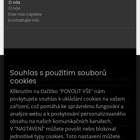
O nás
O nás
Kde nás najdete
Kontaktujte nás
Zákonné oznámení
Souhlas s použitím souborů
cookies
* Hodnoty podle NEDC: Kombinovaná spotřeba paliva (l/100
km) podle směrnice 80/1268/EHS a kombinované emise CO
2
Kliknutím na tlačítko "POVOLIT VŠE" nám
(g/km).
poskytujete souhlas k ukládání cookies na vašem
** Hodnoty podle WLTP: kombinovaná spotřeba paliva (l/100
zařízení, což pomáhá ke správnému fungování a
km), kombinovaná spotřeba energie (kWh elektřiny/100 km),
analýze webu a k poskytování personalizovaného
kombinovaný elektrický dojezd (km); Emise CO
(vážené)
2
(kombinované) (g/km). Nový postup WLTP poskytuje
obsahu na našich komunikačních kanálech.
realističtější hodnoty pro porovnání spotřeby paliva a emisí
V "NASTAVENÍ" můžete povolit nebo blokovat
CO
různých modelů, protože byl navržen tak, aby lépe
2
jednotlivé typy cookies. Toto nastavení můžete
odrážel skutečné jízdní chování a zohledňoval specifické