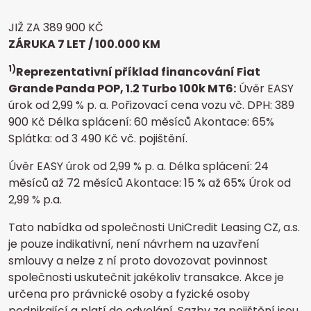
JIŽ ZA 389 900 KČ
ZÁRUKA 7 LET / 100.000 KM
1)
Reprezentativní příklad financování Fiat
Grande Panda POP, 1.2 Turbo 100k MT6:
Úvěr EASY
úrok od 2,99 % p. a. Pořizovací cena vozu vč. DPH: 389
900 Kč Délka splácení: 60 měsíců Akontace: 65%
Splátka: od 3 490 Kč vč. pojištění.
Úvěr EASY úrok od 2,99 % p. a. Délka splácení: 24
měsíců až 72 měsíců Akontace: 15 % až 65% Úrok od
2,99 % p.a.
Tato nabídka od společnosti UniCredit Leasing CZ, a.s.
je pouze indikativní, není návrhem na uzavření
smlouvy a nelze z ní proto dovozovat povinnost
společnosti uskutečnit jakékoliv transakce. Akce je
určena pro právnické osoby a fyzické osoby
podnikající a platí do odvolání. Sazby za pojištění jsou