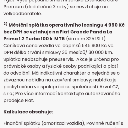
Premium (dodatečné 3 roky) se nevztahuje na
velkoodběratele.
2)
Měsíční splátka operativního leasingu 4 990 Kč
bez DPH se vztahuje na Fiat Grande Panda La
Prima 1.2 Turbo 100 k MT6
(sin.com 325.1SL.1)
Ceníková cena vozidla vč. doplňků 546 900 Kč vč.
DPH délka trvání smlouvy 36 měsíců/ 30 000 km.
Splátka neobsahuje pneuservis.
Akce je určena pro
právnické osoby a fyzické osoby podnikající a platí
do odvolání. Má indikativní charakter a nejedná se o
závaznou nabídku na uzavření smlouvy; nabídka je
poskytována ve spolupráci se společností Arval CZ,
s.r.o.; Pro více informací kontaktujte autorizovaného
prodejce Fiat.
Kalkulace obsahuje:
Finanční splátku (amorizaci vozidla), Povinné ručení s