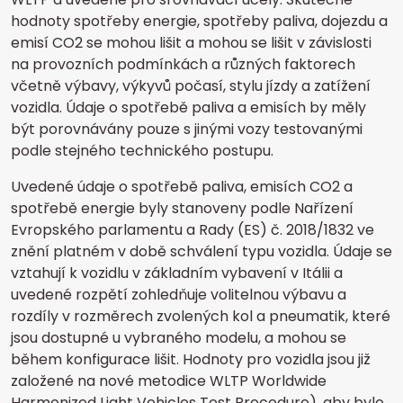
hodnoty spotřeby energie, spotřeby paliva, dojezdu a
emisí CO2 se mohou lišit a mohou se lišit v závislosti
na provozních podmínkách a různých faktorech
včetně výbavy, výkyvů počasí, stylu jízdy a zatížení
vozidla. Údaje o spotřebě paliva a emisích by měly
být porovnávány pouze s jinými vozy testovanými
podle stejného technického postupu.
Uvedené údaje o spotřebě paliva, emisích CO2 a
spotřebě energie byly stanoveny podle Nařízení
Evropského parlamentu a Rady (ES) č. 2018/1832 ve
znění platném v době schválení typu vozidla. Údaje se
vztahují k vozidlu v základním vybavení v Itálii a
uvedené rozpětí zohledňuje volitelnou výbavu a
rozdíly v rozměrech zvolených kol a pneumatik, které
jsou dostupné u vybraného modelu, a mohou se
během konfigurace lišit. Hodnoty pro vozidla jsou již
založené na nové metodice WLTP Worldwide
Harmonized Light Vehicles Test Procedure), aby bylo