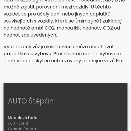
možné zajistit porovnání mezi vozidly. U těchto
vozidel, se pro účely daní nebo jiných poplatků
souvisejících s vozidly, které se (mimo jiné) zakládají
na hodnotě emisí CO2, mohou lišit hodnoty CO2 od
hodnot zde uvedených.
Vyobrazený vůz je ilustrativní a může obsahovat
příplatkovou výbavu. Přesné informace o výbavě a
ceně Vám poskytne autorizovaný prodejce vozů Fiat.
AUTO Štěpán
Modelová řada
500 Hybrid
Grande Panda