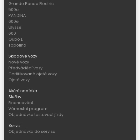
Grande Panda Electric
500e
PANDINA
600e
Ulysse
600
Qubo L
Topolino
Skladové vozy
Nové vozy
Předváděcí vozy
Certifikované ojeté vozy
Ojeté vozy
Akční nabídka
Služby
Financování
Věrnostní program
Objednávka testovací jízdy
Servis
Objednávka do servisu