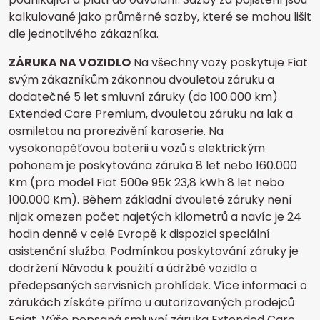
kalkulované jako průměrné sazby, které se mohou lišit
dle jednotlivého zákazníka.
ZÁRUKA NA VOZIDLO
Na všechny vozy poskytuje Fiat
svým zákazníkům zákonnou dvouletou záruku a
dodatečné 5 let smluvní záruky (do 100.000 km)
Extended Care Premium, dvouletou záruku na lak a
osmiletou na prorezivění karoserie. Na
vysokonapěťovou baterii u vozů s elektrickým
pohonem je poskytována záruka 8 let nebo 160.000
Km (pro model Fiat 500e 95k 23,8 kWh 8 let nebo
100.000 Km). Během základní dvouleté záruky není
nijak omezen počet najetých kilometrů a navíc je 24
hodin denně v celé Evropě k dispozici speciální
asistenční služba. Podmínkou poskytování záruky je
dodržení Návodu k použití a údržbě vozidla a
předepsaných servisních prohlídek. Více informací o
zárukách získáte přímo u autorizovaných prodejců
Fgiat. Výše popsaná smluvní záruka Extended Care