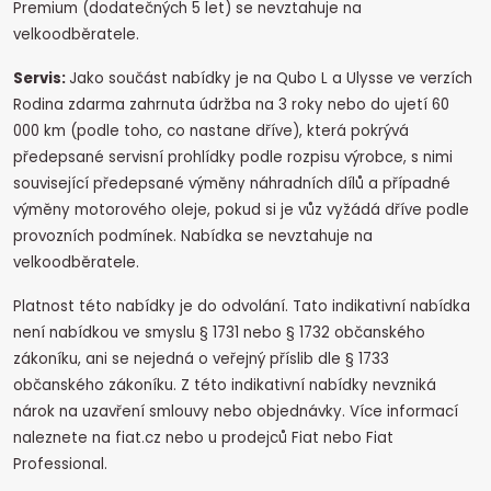
Premium (dodatečných 5 let) se nevztahuje na
velkoodběratele.
Servis:
Jako součást nabídky je na Qubo L a Ulysse ve verzích
Rodina zdarma zahrnuta údržba na 3 roky nebo do ujetí 60
000 km (podle toho, co nastane dříve), která pokrývá
předepsané servisní prohlídky podle rozpisu výrobce, s nimi
související předepsané výměny náhradních dílů a případné
výměny motorového oleje, pokud si je vůz vyžádá dříve podle
provozních podmínek. Nabídka se nevztahuje na
velkoodběratele.
Platnost této nabídky je do odvolání. Tato indikativní nabídka
není nabídkou ve smyslu § 1731 nebo § 1732 občanského
zákoníku, ani se nejedná o veřejný příslib dle § 1733
občanského zákoníku. Z této indikativní nabídky nevzniká
nárok na uzavření smlouvy nebo objednávky. Více informací
naleznete na fiat.cz nebo u prodejců Fiat nebo Fiat
Professional.