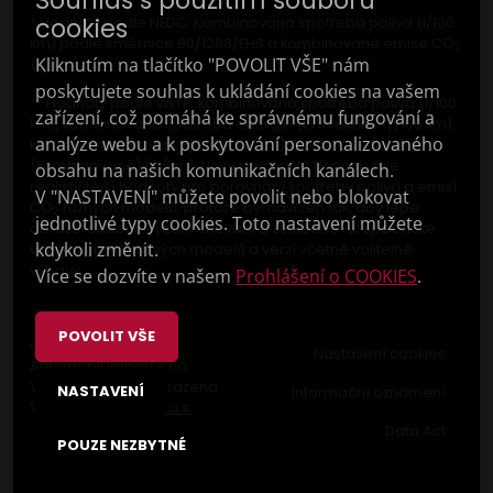
Souhlas s použitím souborů
cookies
* Hodnoty podle NEDC: Kombinovaná spotřeba paliva (l/100
km) podle směrnice 80/1268/EHS a kombinované emise CO
2
Kliknutím na tlačítko "POVOLIT VŠE" nám
(g/km).
poskytujete souhlas k ukládání cookies na vašem
** Hodnoty podle WLTP: kombinovaná spotřeba paliva (l/100
zařízení, což pomáhá ke správnému fungování a
km), kombinovaná spotřeba energie (kWh elektřiny/100 km),
analýze webu a k poskytování personalizovaného
kombinovaný elektrický dojezd (km); Emise CO
(vážené)
2
(kombinované) (g/km). Nový postup WLTP poskytuje
obsahu na našich komunikačních kanálech.
realističtější hodnoty pro porovnání spotřeby paliva a emisí
V "NASTAVENÍ" můžete povolit nebo blokovat
CO
různých modelů, protože byl navržen tak, aby lépe
2
jednotlivé typy cookies. Toto nastavení můžete
odrážel skutečné jízdní chování a zohledňoval specifické
kdykoli změnit.
vlastnosti jednotlivých modelů a verzí včetně volitelné
výbavy.
Více se dozvíte v našem
Prohlášení o COOKIES
.
POVOLIT VŠE
Copyright © 2023 F
Nastavení cookies
Automobil Import s.r.o.
Všechna práva vyhrazena.
NASTAVENÍ
Informační oznámení
Vyrobilo
Picabo.cz, a.s.
Data Act
POUZE NEZBYTNÉ