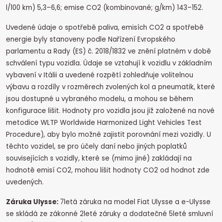
l/100 km) 5,3–6,6; emise CO2 (kombinované; g/km) 143–152.
Uvedené údaje o spotřebě paliva, emisích CO2 a spotřebě
energie byly stanoveny podle Nařízení Evropského
parlamentu a Rady (ES) č. 2018/1832 ve znění platném v době
schválení typu vozidla. Údaje se vztahují k vozidlu v základním
vybavení v Itálii a uvedené rozpětí zohledňuje volitelnou
výbavu a rozdíly v rozměrech zvolených kol a pneumatik, které
jsou dostupné u vybraného modelu, a mohou se během
konfigurace lišit. Hodnoty pro vozidla jsou již založené na nové
metodice WLTP Worldwide Harmonized Light Vehicles Test
Procedure), aby bylo možné zajistit porovnání mezi vozidly. U
těchto vozidel, se pro účely daní nebo jiných poplatků
souvisejících s vozidly, které se (mimo jiné) zakládají na
hodnotě emisí CO2, mohou lišit hodnoty CO2 od hodnot zde
uvedených.
Záruka Ulysse:
7letá záruka na model Fiat Ulysse a e-Ulysse
se skládá ze zákonné 2leté záruky a dodatečné 5leté smluvní