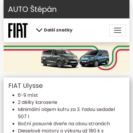
AUTO Štěpán
Další značky
FIAT Ulysse
6-9 míst
2 délky karoserie
Minimální objem kufru za 3. řadou sedadel
507 l
Boční posuvné dveře na obou stranách
Dieselové motory o výkonu až 180 k s