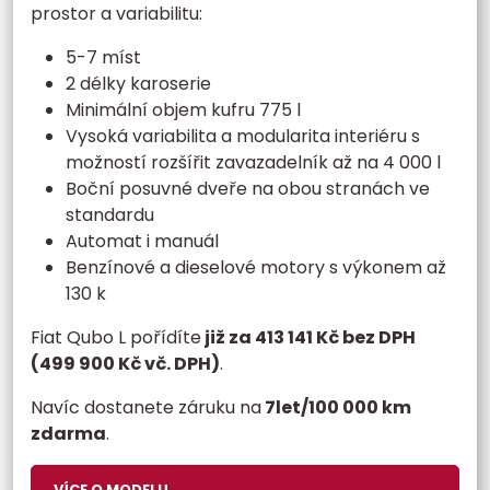
prostor a variabilitu:​
5-7 míst
2 délky karoserie
Minimální objem kufru 775 l​
Vysoká variabilita a modularita interiéru s
možností rozšířit zavazadelník až na 4 000 l
Boční posuvné dveře na obou stranách ve
standardu
Automat i manuál
Benzínové a dieselové motory s výkonem až
130 k
Fiat Qubo L pořídíte
již za 413 141 Kč bez DPH
(499 900 Kč vč. DPH)
.
Navíc dostanete záruku na
7let/100 000 km
zdarma
.
VÍCE O MODELU