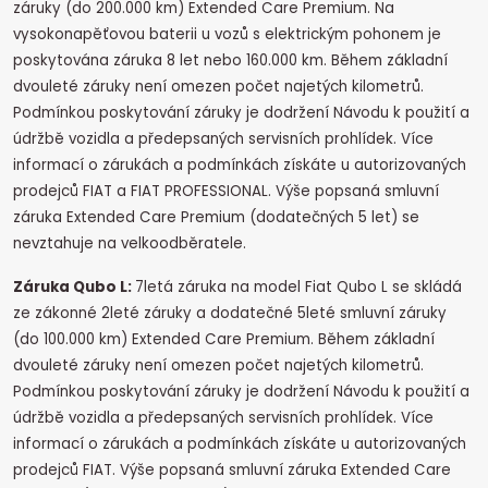
záruky (do 200.000 km) Extended Care Premium. Na
vysokonapěťovou baterii u vozů s elektrickým pohonem je
poskytována záruka 8 let nebo 160.000 km. Během základní
dvouleté záruky není omezen počet najetých kilometrů.
Podmínkou poskytování záruky je dodržení Návodu k použití a
údržbě vozidla a předepsaných servisních prohlídek. Více
informací o zárukách a podmínkách získáte u autorizovaných
prodejců FIAT a FIAT PROFESSIONAL. Výše popsaná smluvní
záruka Extended Care Premium (dodatečných 5 let) se
nevztahuje na velkoodběratele.
Záruka Qubo L:
7letá záruka na model Fiat Qubo L se skládá
ze zákonné 2leté záruky a dodatečné 5leté smluvní záruky
(do 100.000 km) Extended Care Premium. Během základní
dvouleté záruky není omezen počet najetých kilometrů.
Podmínkou poskytování záruky je dodržení Návodu k použití a
údržbě vozidla a předepsaných servisních prohlídek. Více
informací o zárukách a podmínkách získáte u autorizovaných
prodejců FIAT. Výše popsaná smluvní záruka Extended Care