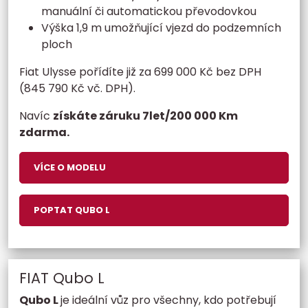
manuální či automatickou převodovkou
Výška 1,9 m umožňující vjezd do podzemních
ploch
Fiat Ulysse pořídíte již za 699 000 Kč bez DPH
(845 790 Kč vč. DPH).
Navíc
získáte záruku 7let/200 000 Km
zdarma.
VÍCE O MODELU
POPTAT QUBO L
FIAT Qubo L
Qubo L
je ideální vůz pro všechny, kdo potřebují