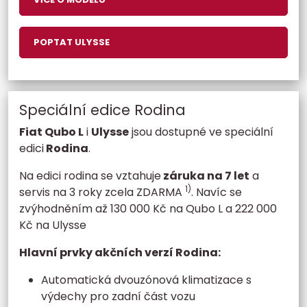
POPTAT ULYSSE
Speciální edice Rodina
Fiat Qubo L
i
Ulysse
jsou dostupné ve speciální
edici
Rodina
.
Na edici rodina se vztahuje
záruka na 7 let
a
1)
servis na 3 roky zcela ZDARMA
. Navíc se
zvýhodněním až 130 000 Kč na Qubo L a 222 000
Kč na Ulysse
Hlavní prvky akčních verzí Rodina:
Automatická dvouzónová klimatizace s
výdechy pro zadní část vozu