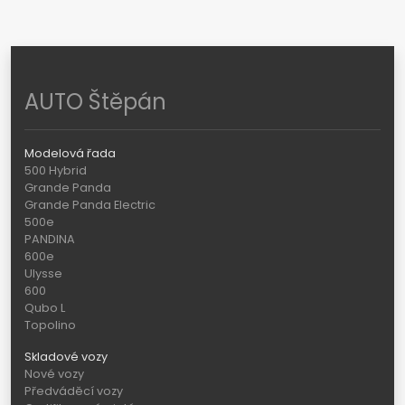
AUTO Štěpán
Modelová řada
500 Hybrid
Grande Panda
Grande Panda Electric
500e
PANDINA
600e
Ulysse
600
Qubo L
Topolino
Skladové vozy
Nové vozy
Předváděcí vozy